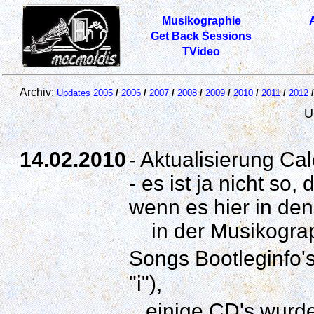
Musikographie
Get Back Sessions
TVideo
Archiv:
Updates 2005
/
2006
/
2007
/
2008
/
2009
/
2010
/
2011
/
2012
/
U
14.02.2010
- Aktualisierung Ca
- es ist ja nicht so
wenn es hier in den
in der Musikograp
Songs Bootleginfo'
"i"),
einige CD's wurde