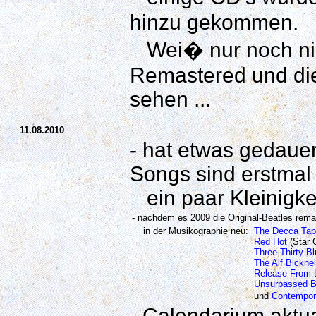
hinzu gekommen.
Wei� nur noch nich
Remastered und die
sehen ...
11.08.2010
- hat etwas gedauer
Songs sind erstmal
ein paar Kleinigkei
- nachdem es 2009 die Original-Beatles remas
in der Musikographie neu:
The Decca Tap
Red Hot
(Star 
Three-Thirty B
The Alf Bickne
Release From L
Unsurpassed B
und
Contempor
- Calendarium aktua