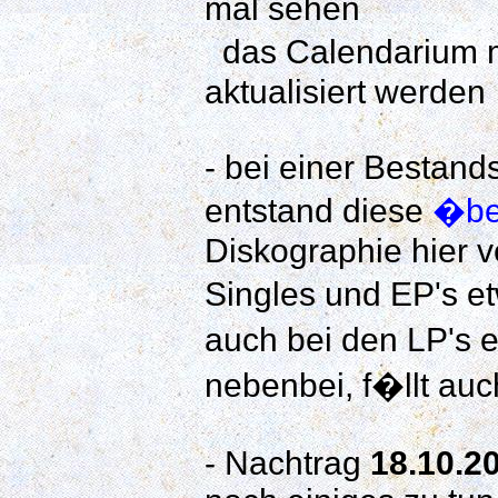
mal sehen
das Calendarium m
aktualisiert werden
- bei einer Bestan
entstand diese
�be
Diskographie hier v
Singles und EP's et
auch bei den LP's 
nebenbei, f�llt au
- Nachtrag
18.10.2