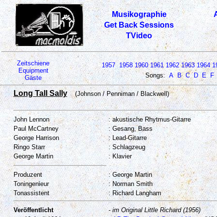
Musikographie
Get Back Sessions
TVideo
Zeitschiene
1957
1958
1960
1961
1962
1963
1964
1
Equipment
Songs:
A
B
C
D
E
F
Gäste
Long Tall Sally
(Johnson / Penniman / Blackwell)
John Lennon
: akustische Rhytmus-Gitarre
Paul McCartney
: Gesang, Bass
George Harrison
: Lead-Gitarre
Ringo Starr
: Schlagzeug
George Martin
: Klavier
Produzent
: George Martin
Toningenieur
: Norman Smith
Tonassistent
: Richard Langham
Veröffentlicht
- im Original Little Richard (1956)