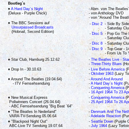
Bootleg´s
♦
A Hard Day´s Night
- Abm. von The Beatles
(Deluxe - Purple Chick)
- von Anthology DVD
- von "Around The Beatl
♦ The BBC Sessions auf
-
Disc 2
- Side By Side
Unsurpassed Broadcasts
- Saturday Clu
(Hobnail, Second Edition)
-
Disc 5
- Pop Go The B
- Saturday Clu
-
Disc 8
- Saturday Clu
-
Disc 9
- Top Gear - 1
- From Us To Y
♦ Star Club, Hamburg 25.12.62
-
The Beatles Live - Sta
-
Three-Thirty Blues
(Hob
♦ Drop In - 30.10.63
-
Live Before America
(P
-
Oktober 1963
(Lazy Tor
♦ Around The Beatles (19.04.64)
-
Around And Around
- ITV Fernsehsendung
-
A Hard Day´s Night
(Pu
-
Conquering America
(P
-
16 April 1964 To 23 Apr
♦ New Musical Express
-
Conquering America
(P
Pollwinners Concert (26.04.64)
-
25 April 1964 To 26 Apr
- ABC Fernsehsendung "Big Beat ´64"
♦ "The Beatles In Nederland"
-
Denmark And The Neth
VARA-TV-Sendung 05.06.64
-
Adelaide Reaction
(Pur
♦ "Blackpool Night Out"
-
Seattle Down
(Purple C
ABC-Live TV Sendung 19.07.64
-
July 1964
(Lazy Tortoi