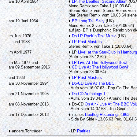
am 10.April 1964
♦
LP The Beatles` Second Album
(USA
Mono Remix von Take 1 (10.03.64)
Stereo Remix vom Stereo Remix vom 
(der Stereo Remix vom 10.03.64 siehe
am 19.Juni 1964
♦
EP Long Tall Sally
(UK)
Mono Remix 2 von Take 1 (04.06.64)
auf jap. EP´s Duophonic Remix von 
im Juni 1976
♦
Do LP Rock´n´Roll Music
(UK)
und 1988
♦
LP Past Masters
Stereo Remix von Take 1 (10.03.64)
im April 1977
♦ LP
Live! at the Star-Club in Hambur
(Aufn. vom 25.12.62)
im Mai 1977 und
♦
LP Live At The Hollywood Bowl
am 09.September 2016
♦
CD Live At The Hollywood Bowl
(Aufn. vom 23.08.64)
und 1988
♦
LP Past Masters
am 30.November 1994
♦
Do-CD Live At The BBC
- Aufn vom 16.07.63 - Pop Go The Beat
am 21.November 1995
♦
Do-CD Anthology 1
- Aufn. vom 19.04.64 - Around The Bea
am 08.November 2013
♦ Do-CD
On Air - Live At The BBC Vo
- Aufn. vom 14.07.63 - Top Gear
am 17.Dezember 2013
♦ iTunes
Bootleg Recordings 1963
- Side By Side - 13.05.63 (rec. 01.04.6
♦ andere Tonträger
- LP
Rarities