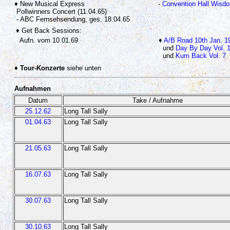
♦ New Musical Express
-
Convention Hall Wisd
Pollwinners Concert (11.04.65)
- ABC Fernsehsendung, ges. 18.04.65
♦ Get Back Sessions:
Aufn. vom 10.01.69
♦
A/B Road 10th Jan. 1
und
Day By Day Vol. 
und
Kum Back Vol. 7
♦
Tour-Konzerte
siehe unten
Aufnahmen
Datum
Take / Aufnahme
25.12.62
Long Tall Sally
01.04.63
Long Tall Sally
21.05.63
Long Tall Sally
16.07.63
Long Tall Sally
30.07.63
Long Tall Sally
30.10.63
Long Tall Sally