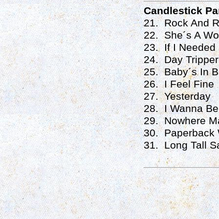
Candlestick Pa
21. Rock And R
22. She´s A W
23. If I Neede
24. Day Tripper
25. Baby´s In B
26. I Feel Fine
27. Yesterday
28. I Wanna Be
29. Nowhere M
30. Paperback 
31. Long Tall Sa