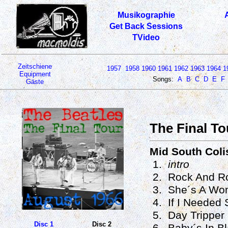
Musikographie
Get Back Sessions
TVideo
Zeitschiene
1957
1958
1960
1961
1962
1963
1964
1
Equipment
Songs:
A
B
C
D
E
F
Gäste
The Final To
Mid South Coli
1.
intro
2. Rock And Ro
3. She´s A Wo
4. If I Needed
5. Day Tripper
Disc 1
Disc 2