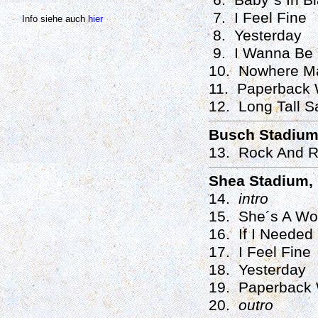
6. Baby´s In B
7. I Feel Fine
Info siehe auch
hier
8. Yesterday
9. I Wanna Be
10. Nowhere M
11. Paperback W
12. Long Tall Sa
Busch Stadium,
13. Rock And R
Shea Stadium, 
14.
intro
15. She´s A W
16. If I Neede
17. I Feel Fine
18. Yesterday
19. Paperback 
20.
outro