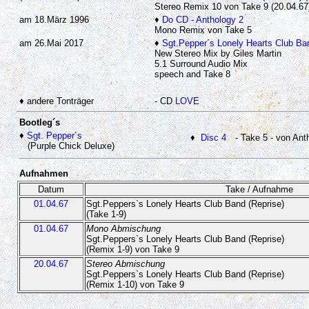
Stereo Remix 10 von Take 9 (20.04.67)
am 18.März 1996
♦
Do CD - Anthology 2
Mono Remix von Take 5
am 26.Mai 2017
♦
Sgt.Pepper´s Lonely Hearts Club Ban
New Stereo Mix by Giles Martin
5.1 Surround Audio Mix
speech and Take 8
♦ andere Tonträger
- CD
LOVE
Bootleg´s
♦
Sgt. Pepper´s
♦
Disc 4
- Take 5 - von An
(Purple Chick Deluxe)
Aufnahmen
Datum
Take / Aufnahme
01.04.67
Sgt.Peppers`s Lonely Hearts Club Band (Reprise)
(Take 1-9)
01.04.67
Mono Abmischung
Sgt.Peppers`s Lonely Hearts Club Band (Reprise)
(Remix 1-9) von Take 9
20.04.67
Stereo Abmischung
Sgt.Peppers`s Lonely Hearts Club Band (Reprise)
(Remix 1-10) von Take 9