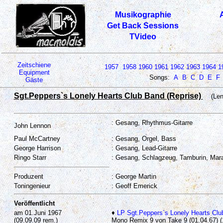
Musikographie
Get Back Sessions
TVideo
Zeitschiene
1957
1958
1960
1961
1962
1963
1964
1
Equipment
Songs:
A
B
C
D
E
F
Gäste
Sgt.Peppers`s Lonely Hearts Club Band (Reprise)
(Len
: Gesang, Rhythmus-Gitarre
John Lennon
Paul McCartney
: Gesang, Orgel, Bass
George Harrison
: Gesang, Lead-Gitarre
Ringo Starr
: Gesang, Schlagzeug, Tamburin, Mar
Produzent
: George Martin
Toningenieur
: Geoff Emerick
Veröffentlicht
am 01.Juni 1967
♦
LP Sgt.Peppers`s Lonely Hearts Clu
(09.09.09 rem.)
Mono Remix 9 von Take 9 (01.04.67) (1