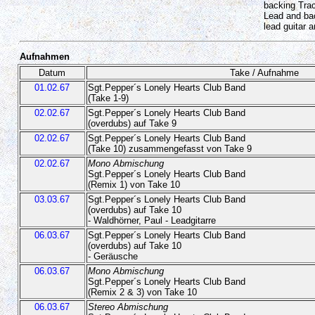
backing Tra
Lead and bac
lead guitar a
Aufnahmen
Datum
Take / Aufnahme
01.02.67
Sgt.Pepper´s Lonely Hearts Club Band
(Take 1-9)
02.02.67
Sgt.Pepper´s Lonely Hearts Club Band
(overdubs) auf Take 9
02.02.67
Sgt.Pepper´s Lonely Hearts Club Band
(Take 10) zusammengefasst von Take 9
02.02.67
Mono Abmischung
Sgt.Pepper´s Lonely Hearts Club Band
(Remix 1) von Take 10
03.03.67
Sgt.Pepper´s Lonely Hearts Club Band
(overdubs) auf Take 10
- Waldhörner, Paul - Leadgitarre
06.03.67
Sgt.Pepper´s Lonely Hearts Club Band
(overdubs) auf Take 10
- Geräusche
06.03.67
Mono Abmischung
Sgt.Pepper´s Lonely Hearts Club Band
(Remix 2 & 3) von Take 10
06.03.67
Stereo Abmischung