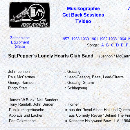
Musikographie
Get Back Sessions
TVideo
Zeitschiene
1957
1958
1960
1961
1962
1963
1964
1
Equipment
Songs:
A
B
C
D
E
F
Gäste
Sgt.Pepper´s Lonely Hearts Club Band
(Lennon / McCartn
John Lennon
: Gesang
Paul McCartney
: Lead-Gesang, Bass, Lead-Gitarre
George Harrison
: Gesang, Gitarre
Ringo Starr
: Schlagzeug
James W.Buck, Neil Sanders,
Tony Randall, John Burden
: Hörner
Publikumsgeräusche
= aus der Royal Albert Hall und Queen
Applaus und Lachen
= aus Comedy Revue "Behind The Fri
Fan Gekreische
= Konzerte Hollywood Bowl, L.A. 1964