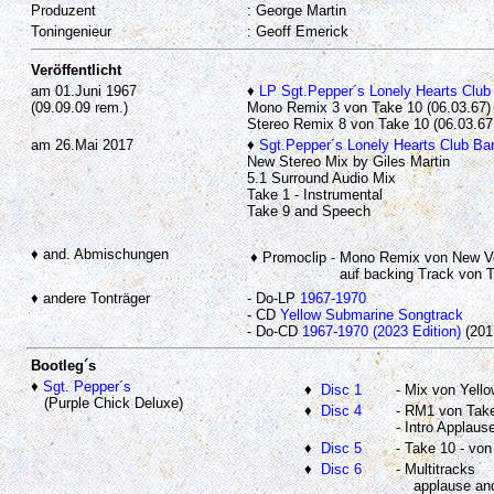
Produzent
: George Martin
Toningenieur
: Geoff Emerick
Veröffentlicht
am 01.Juni 1967
♦
LP Sgt.Pepper´s Lonely Hearts Club
(09.09.09 rem.)
Mono Remix 3 von Take 10 (06.03.67
)
Stereo Remix 8 von Take 10 (06.03.67
am 26.Mai 2017
♦
Sgt.Pepper´s Lonely Hearts Club Ban
New Stereo Mix by Giles Martin
5.1 Surround Audio Mix
Take 1 - Instrumental
Take 9 and Speech
♦ and. Abmischungen
♦ Promoclip
- Mono Remix von New Vo
auf backing Track von T
♦ andere Tonträger
- Do-LP
1967-1970
- CD
Yellow Submarine Songtrack
- Do-CD
1967-1970 (2023 Edition)
(201
Bootleg´s
♦
Sgt. Pepper´s
♦
Disc 1
- Mix von Yell
(Purple Chick Deluxe)
♦
Disc 4
- RM1 von Tak
- Intro Applau
♦
Disc 5
- Take 10 - vo
♦
Disc 6
- Multitracks
applause and 