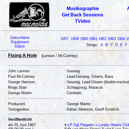
Musikographie
Get Back Sessions
TVideo
Zeitschiene
1957
1958
1960
1961
1962
1963
1964
1
Equipment
Songs:
A
B
C
D
E
F
Gäste
Fixing A Hole
(Lennon / McCartney)
John Lennon
: Gesang
Paul McCartney
: Lead-Gesang, Gitarre, Bass
George Harrison
: Gesang, Lead-Gitarre (double-tracked
Ringo Starr
: Schlagzeug, Maracas
George Martin
: Cembalo
Produzent
: George Martin
Toningenieur
: Adrian Ibbetson, Geoff Emerick
Veröffentlicht
am 01.Juni 1967
♦
LP Sgt.Peppers`s Lonely Hearts Clu