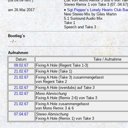
(09.09.09 rem.)
Edit von Mono Remix 3 und 6 von Take 
Stereo Remix 1 von Take 3 (07..04.67)
am 26.Mai 2017
♦
Sgt.Pepper´s Lonely Hearts Club Ban
New Stereo Mix by Giles Martin
5.1 Surround Audio Mix
Take 1
Speech and Take 3
Bootleg´s
- / -
Aufnahmen
Datum
Take / Aufnahme
09.02.67
Fixing A Hole (Regent Take 1-3)
21.02.67
Fixing A Hole (Take 1)
21.02.67
Fixing A Hole (Take 3) zusammengefasst
von Regent Take 2
21.02.67
Fixing A Hole (overdubs) auf Take 3
21.02.67
Mono Abmischung
Fixing A Hole (Remix 2-6) von Take 3
21.02.67
Fixing A Hole zusammengefasst
von Mono Remix 3 & 6
07.04.67
Stereo Abmischung
Fixing A Hole (Remix 1) von Take 3