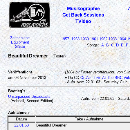
Musikographie
Get Back Sessions
TVideo
Zeitschiene
1957
1958
1960
1961
1962
1963
1964
1
Equipment
Songs:
A
B
C
D
E
F
Gäste
Beautiful Dreamer
(Foster)
Veröffentlicht
(1864 by Foster veröffentlicht, von Sl
am 08.November 2013
♦ Do-CD
On Air - Live At The BBC Vo
- Aufn. vom 22.01.63 - Saturday Club
Bootleg´s
Unsurpassed Broadcasts
- Aufn. vom 22.01.63 - Saturd
(Hobnail, Second Edition)
Aufnahmen
Datum
Take / Aufnahme
22.01.63
Beautiful Dreamer