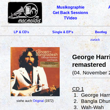
Musikographie
Get Back Sessions
TVideo
LP & CD's
Single & EP's
Bootleg
zurück
George Harr
remastered
(04. November 
CD 1
1. George Harri
2. Bangla Dhun
siehe auch
Original
(1972)
3. Wah-Wah